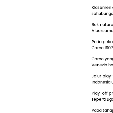
Klasemen a
sehubunga
Bek natura
A bersama
Pada pekan
Como 1907 
Como yang 
Venezia har
Jalur play
Indonesia u
Play-off p
seperti Li
Pada tahap