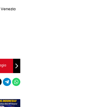
 Venezia
agia