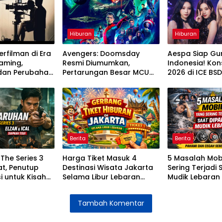
Hiburan
Hiburan
erfilman di Era
Avengers: Doomsday
Aespa Siap G
eaming,
Resmi Diumumkan,
Indonesia! Kons
 dan Perubahan
Pertarungan Besar MCU
2026 di ICE BSD
nton
Segera Dimulai
Bikin MY Histeri
Berita
Berita
The Series 3
Harga Tiket Masuk 4
5 Masalah Mob
t, Penutup
Destinasi Wisata Jakarta
Sering Terjadi 
i untuk Kisah
Selama Libur Lebaran
Mudik Lebaran
cal
2026
Mengatasinya
Tambah Komentar