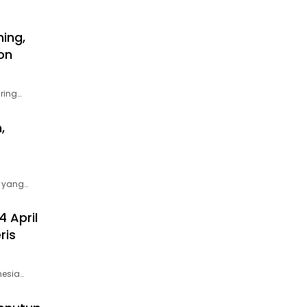
ming,
on
ring…
,
 yang…
 April
ris
nesia…