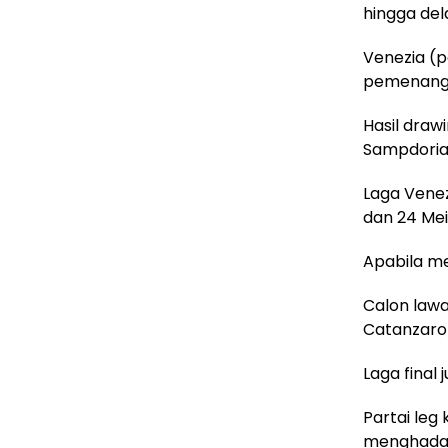
hingga del
Venezia (
pemenang 
Hasil dra
Sampdoria
Laga Venez
dan 24 Mei
Apabila me
Calon lawa
Catanzaro/
Laga final 
Partai leg
menghadapi