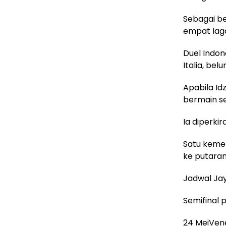
Sebagai be
empat laga
Duel Indone
Italia, be
Apabila Idz
bermain se
Ia diperkir
Satu kemen
ke putaran 
Jadwal Jay
Semifinal 
24 MeiVen