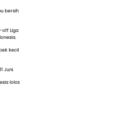
u bersih
-off Liga
donesia.
pek kecil
1 Juni.
sia lolos