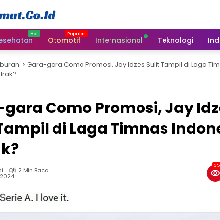
esehatan
Otomotif
Internasional
Teknologi
Ind
iburan
Gara-gara Como Promosi, Jay Idzes Sulit Tampil di Laga Ti
 Irak?
-gara Como Promosi, Jay Idz
 Tampil di Laga Timnas Indon
ak?
35
si
2 Min Baca
, 2024