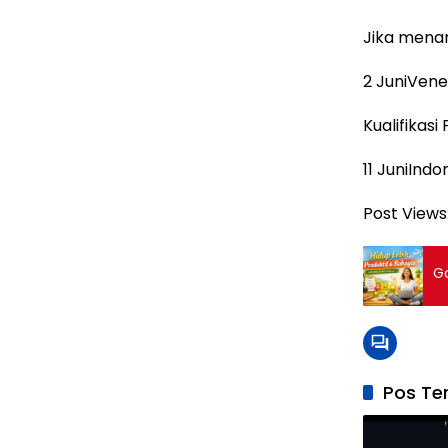
Jika menan
2 JuniVen
Kualifikasi
11 JuniIndon
Post Views
G
Pos Ter