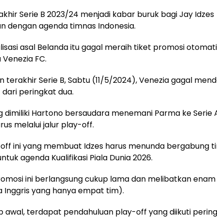
khir Serie B 2023/24 menjadi kabar buruk bagi Jay Idzes
n dengan agenda timnas Indonesia.
lisasi asal Belanda itu gagal meraih tiket promosi otomati
 Venezia FC.
 terakhir Serie B, Sabtu (11/5/2024), Venezia gagal men
dari peringkat dua.
dimiliki Hartono bersaudara menemani Parma ke Serie A
us melalui jalur play-off.
-off ini yang membuat Idzes harus menunda bergabung t
ntuk agenda Kualifikasi Piala Dunia 2026.
romosi ini berlangsung cukup lama dan melibatkan enam 
ga Inggris yang hanya empat tim).
 awal, terdapat pendahuluan play-off yang diikuti pering