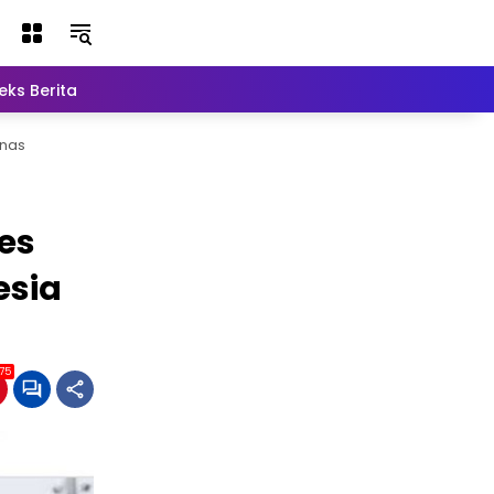
eks Berita
Lainnya
mnas
es
esia
75