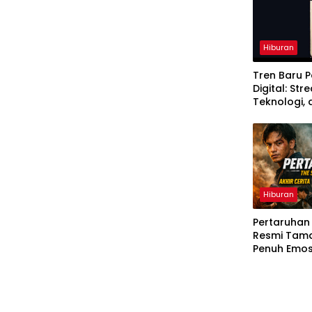
Hiburan
Tren Baru P
Digital: Str
Teknologi,
Cara Meno
Hiburan
Pertaruhan 
Resmi Tama
Penuh Emos
Elzan dan I