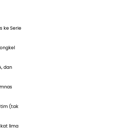
s ke Serie
dongkel
, dan
imnas
tim (tak
kat lima