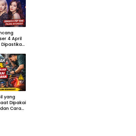
uncang
er 4 April
 Dipastikan
s
il yang
Saat Dipakai
 dan Cara