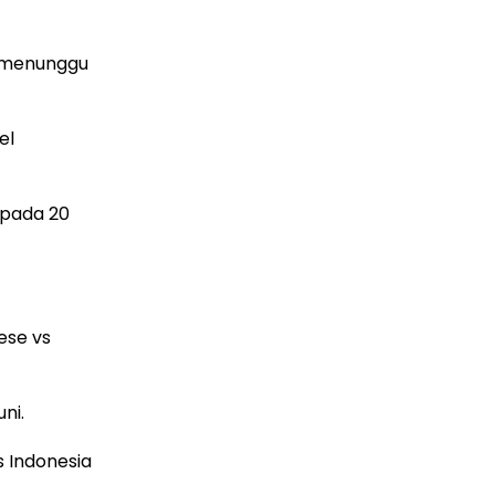
s menunggu
el
 pada 20
ese vs
ni.
s Indonesia