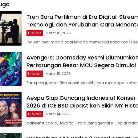
uga
Tren Baru Perfilman di Era Digital: Strea
Teknologi, dan Perubahan Cara Menont
Hiburan
Maret 16, 2026
Industri perfilman global tengah memasuki babak baru sei
Avengers: Doomsday Resmi Diumumkan
Pertarungan Besar MCU Segera Dimulai
Hiburan
Maret 15, 2026
Para penggemar film superhero akhirnya mendapat kabar
Aespa Siap Guncang Indonesia! Konser 4
2026 di ICE BSD Dipastikan Bikin MY Histe
Hiburan
Maret 14, 2026
dakisemut.co.id, Jakarta – Para penggemar K-Pop di Indo