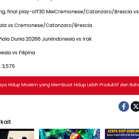
g, final play-off30 MeiCremonese/Catanzaro/Brescia vs
ezia vs Cremonese/Catanzaro/Brescia
 Piala Dunia 20266 JuniIndonesia vs Irak
esia vs Filipina
:
3,575
aya Hidup Modern yang Membuat Hidup Lebih Produktif dan Bah
kait