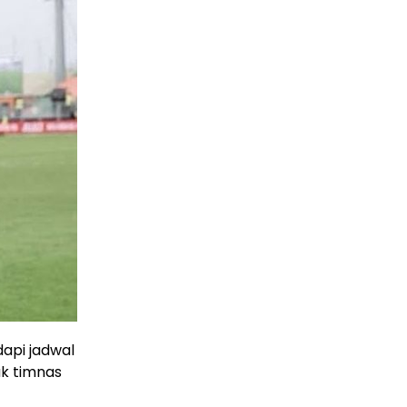
api jadwal
uk timnas