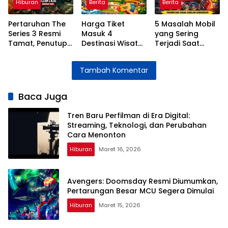
Hiburan
Berita
Berita
Pertaruhan The
Harga Tiket
5 Masalah Mobil
Series 3 Resmi
Masuk 4
yang Sering
Tamat, Penutup
Destinasi Wisata
Terjadi Saat
Penuh Emosi
Jakarta Selama
Dipakai Mudik
untuk Kisah Elzan
Libur Lebaran
Lebaran dan
Tambah Komentar
dan Ical
2026
Cara
Mengatasinya
Baca Juga
Tren Baru Perfilman di Era Digital:
Streaming, Teknologi, dan Perubahan
Cara Menonton
Hiburan
Maret 16, 2026
Avengers: Doomsday Resmi Diumumkan,
Pertarungan Besar MCU Segera Dimulai
Hiburan
Maret 15, 2026