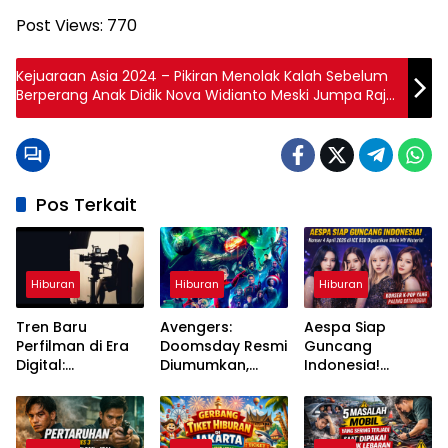
Post Views:
770
Kejuaraan Asia 2024 – Pikiran Menolak Kalah Sebelum
Berperang Anak Didik Nova Widianto Meski Jumpa Raja
Terakhir
Pos Terkait
Hiburan
Hiburan
Hiburan
Tren Baru
Avengers:
Aespa Siap
Perfilman di Era
Doomsday Resmi
Guncang
Digital:
Diumumkan,
Indonesia!
Streaming,
Pertarungan
Konser 4 April
Teknologi, dan
Besar MCU
2026 di ICE BSD
Perubahan Cara
Segera Dimulai
Dipastikan Bikin
Menonton
MY Histeris