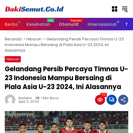
L
a
n
g
Berita
Kesehatan
Otomotif
Internasional
Tek
s
u
Beranda
Hiburan
Gelandang Persib Percaya Timnas U-23
n
Indonesia Mampu Bersaing di Piala Asia U-23 2024, Ini
g
Alasannya
k
e
Hiburan
k
Gelandang Persib Percaya Timnas U-
o
23 Indonesia Mampu Bersaing di
n
t
Piala Asia U-23 2024, Ini Alasannya
e
n
770
Redaksi
1 Min Baca
April 3, 2024