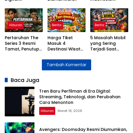
Streaming,
Pertarungan
Konser 4 April
Teknologi, dan
Besar MCU
2026 di ICE BSD
Perubahan Cara
Segera Dimulai
Dipastikan Bikin
Menonton
MY Histeris
Hiburan
Berita
Berita
Pertaruhan The
Harga Tiket
5 Masalah Mobil
Series 3 Resmi
Masuk 4
yang Sering
Tamat, Penutup
Destinasi Wisata
Terjadi Saat
Penuh Emosi
Jakarta Selama
Dipakai Mudik
untuk Kisah Elzan
Libur Lebaran
Lebaran dan
Tambah Komentar
dan Ical
2026
Cara
Mengatasinya
Baca Juga
Tren Baru Perfilman di Era Digital:
Streaming, Teknologi, dan Perubahan
Cara Menonton
Hiburan
Maret 16, 2026
Avengers: Doomsday Resmi Diumumkan,