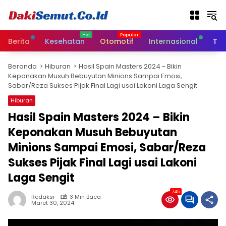
L
a
n
g
Berita
Kesehatan
Otomotif
Internasional
Tek
s
u
Beranda
Hiburan
Hasil Spain Masters 2024 - Bikin
n
Keponakan Musuh Bebuyutan Minions Sampai Emosi,
g
Sabar/Reza Sukses Pijak Final Lagi usai Lakoni Laga Sengit
k
e
Hiburan
k
Hasil Spain Masters 2024 – Bikin
o
Keponakan Musuh Bebuyutan
n
t
Minions Sampai Emosi, Sabar/Reza
e
Sukses Pijak Final Lagi usai Lakoni
n
Laga Sengit
745
Redaksi
3 Min Baca
Maret 30, 2024