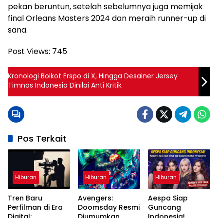
pekan beruntun, setelah sebelumnya juga memijak
final Orleans Masters 2024 dan meraih runner-up di
sana.
Post Views:
745
Kronologi Boikot Erspo di X, Hingga Desainer Jersey
Timnas Indonesia Dinilai Anti Kritik
Pos Terkait
Hiburan
Hiburan
Hiburan
Tren Baru
Avengers:
Aespa Siap
Perfilman di Era
Doomsday Resmi
Guncang
Digital:
Diumumkan,
Indonesia!