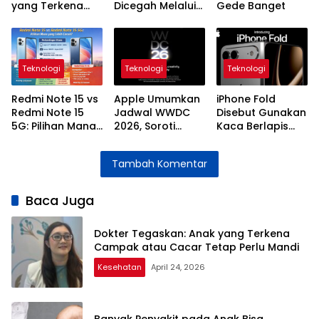
yang Terkena
Dicegah Melalui
Gede Banget
Campak atau
Vaksinasi
Cacar Tetap
Perlu Mandi
Teknologi
Teknologi
Teknologi
Redmi Note 15 vs
Apple Umumkan
iPhone Fold
Redmi Note 15
Jadwal WWDC
Disebut Gunakan
5G: Pilihan Mana
2026, Soroti
Kaca Berlapis
yang Lebih
Perkembangan
untuk Kurangi
Cocok?
Teknologi AI
Bekas Lipatan
Tambah Komentar
Layar
Baca Juga
Dokter Tegaskan: Anak yang Terkena
Campak atau Cacar Tetap Perlu Mandi
Kesehatan
April 24, 2026
Banyak Penyakit pada Anak Bisa