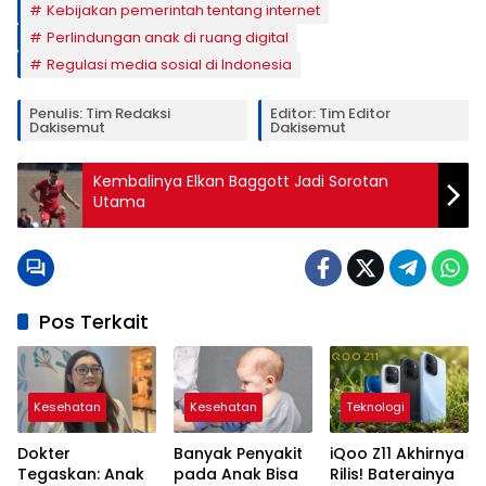
Kebijakan pemerintah tentang internet
Perlindungan anak di ruang digital
Regulasi media sosial di Indonesia
Penulis: Tim Redaksi
Editor: Tim Editor
Dakisemut
Dakisemut
Kembalinya Elkan Baggott Jadi Sorotan
Utama
Pos Terkait
Kesehatan
Kesehatan
Teknologi
Dokter
Banyak Penyakit
iQoo Z11 Akhirnya
Tegaskan: Anak
pada Anak Bisa
Rilis! Baterainya