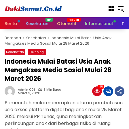
L
a
n
g
Berita
Kesehatan
Otomotif
Internasional
Tek
s
u
Beranda
Kesehatan
Indonesia Mulai Batasi Usia Anak
n
Mengakses Media Sosial Mulai 28 Maret 2026
g
k
Kesehatan
Teknologi
e
Indonesia Mulai Batasi Usia Anak
k
Mengakses Media Sosial Mulai 28
o
n
Maret 2026
t
e
415
Admin 001
3 Min Baca
n
Maret 9, 2026
Pemerintah mulai menerapkan aturan pembatasan
usia akses platform digital bagi anak mulai 28 Maret
2026 melalui PP Tunas, guna meningkatkan
perlindungan anak dari berbagai risiko di ruang