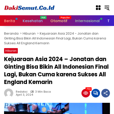
L
a
n
g
Berita
Kesehatan
Otomotif
Internasional
Tek
s
u
Beranda
Hiburan
Kejuaraan Asia 2024 - Jonatan dan
n
Ginting Bisa Bikin All Indonesian Final Lagi, Bukan Cuma karena
g
Sukses All England Kemarin
k
e
Hiburan
k
Kejuaraan Asia 2024 – Jonatan dan
o
Ginting Bisa Bikin All Indonesian Final
n
t
Lagi, Bukan Cuma karena Sukses All
e
England Kemarin
n
759
Redaksi
3 Min Baca
April 3, 2024