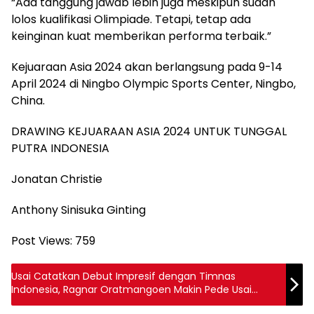
“Ada tanggung jawab lebih juga meskipun sudah
lolos kualifikasi Olimpiade. Tetapi, tetap ada
keinginan kuat memberikan performa terbaik.”
Kejuaraan Asia 2024 akan berlangsung pada 9-14
April 2024 di Ningbo Olympic Sports Center, Ningbo,
China.
DRAWING KEJUARAAN ASIA 2024 UNTUK TUNGGAL
PUTRA INDONESIA
Jonatan Christie
Anthony Sinisuka Ginting
Post Views:
759
Usai Catatkan Debut Impresif dengan Timnas
Indonesia, Ragnar Oratmangoen Makin Pede Usai
Kembali ke Klub