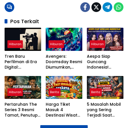
Pos Terkait
Hiburan
Hiburan
Hiburan
Tren Baru
Avengers:
Aespa Siap
Perfilman di Era
Doomsday Resmi
Guncang
Digital:
Diumumkan,
Indonesia!
Streaming,
Pertarungan
Konser 4 April
Teknologi, dan
Besar MCU
2026 di ICE BSD
Perubahan Cara
Segera Dimulai
Dipastikan Bikin
Menonton
MY Histeris
Hiburan
Berita
Berita
Pertaruhan The
Harga Tiket
5 Masalah Mobil
Series 3 Resmi
Masuk 4
yang Sering
Tamat, Penutup
Destinasi Wisata
Terjadi Saat
Penuh Emosi
Jakarta Selama
Dipakai Mudik
untuk Kisah Elzan
Libur Lebaran
Lebaran dan