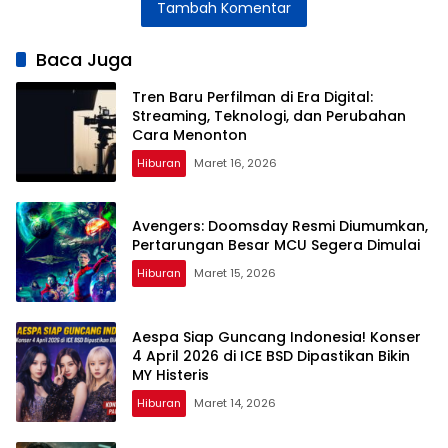
Tambah Komentar
dan Ical
2026
Cara
Mengatasinya
Baca Juga
Tren Baru Perfilman di Era Digital:
Streaming, Teknologi, dan Perubahan
Cara Menonton
Hiburan
Maret 16, 2026
Avengers: Doomsday Resmi Diumumkan,
Pertarungan Besar MCU Segera Dimulai
Hiburan
Maret 15, 2026
Aespa Siap Guncang Indonesia! Konser
4 April 2026 di ICE BSD Dipastikan Bikin
MY Histeris
Hiburan
Maret 14, 2026