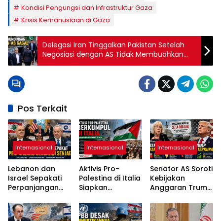
Kondisi Pengungsi dan Infrastruktur Gaza
Krisis Kemanusiaan di Gaza
Delegasi Iran Tinggalkan Pakistan Setelah
Negosiasi dengan AS Tidak Membuahkan
Hasil
Pos Terkait
Internasional
Internasional
Internasional
Lebanon dan
Aktivis Pro-
Senator AS Soroti
Israel Sepakati
Palestina di Italia
Kebijakan
Perpanjangan
Siapkan
Anggaran Trump
Gencatan
Pelayaran
di Tengah
Senjata Selama
Kemanusiaan
Lonjakan Biaya
Tiga Minggu
Menuju Gaza
Hidup