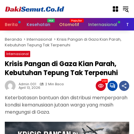
L
a
n
g
Berita
Kesehatan
Otomotif
Internasional
Tek
s
u
Beranda
Internasional
Krisis Pangan di Gaza Kian Parah,
n
Kebutuhan Tepung Tak Terpenuhi
g
k
Internasional
e
Krisis Pangan di Gaza Kian Parah,
k
Kebutuhan Tepung Tak Terpenuhi
o
n
291
t
Admin 001
2 Min Baca
April 13, 2026
e
n
Keterbatasan bantuan dan distribusi memperparah
kondisi kemanusiaan jutaan warga yang masih
mengungsi di Gaza.