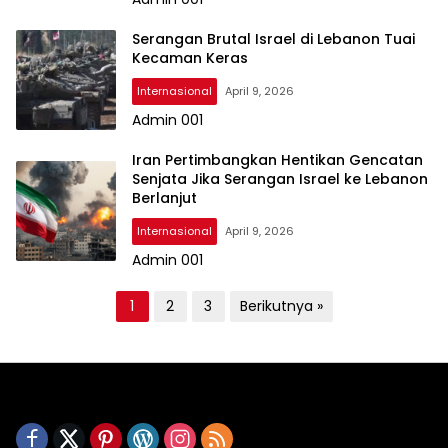
Serangan Brutal Israel di Lebanon Tuai
Kecaman Keras
Internasional
April 9, 2026
Admin 001
Iran Pertimbangkan Hentikan Gencatan
Senjata Jika Serangan Israel ke Lebanon
Berlanjut
Internasional
April 9, 2026
Admin 001
P
1
2
3
Berikutnya »
a
g
i
n