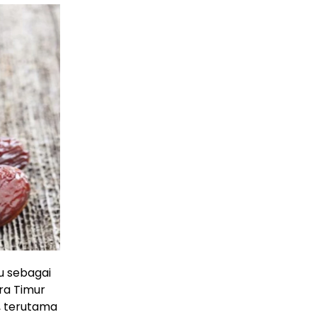
lu sebagai
ara Timur
a, terutama