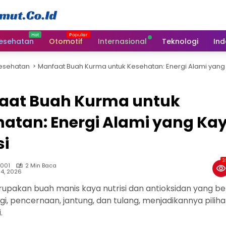
esehatan
Otomotif
Internasional
Teknologi
Ind
esehatan
Manfaat Buah Kurma untuk Kesehatan: Energi Alami yang 
aat Buah Kurma untuk
atan: Energi Alami yang Ka
si
3
 001
2 Min Baca
14, 2026
upakan buah manis kaya nutrisi dan antioksidan yang b
gi, pencernaan, jantung, dan tulang, menjadikannya pilih
.