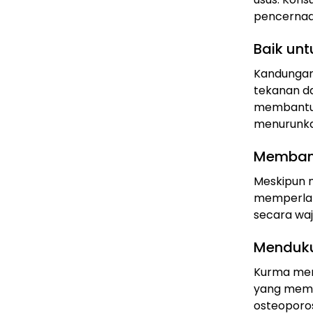
pencernaa
Baik un
Kandungan
tekanan da
membantu 
menurunkan
Membant
Meskipun m
memperlam
secara waj
Menduku
Kurma meng
yang memb
osteoporos