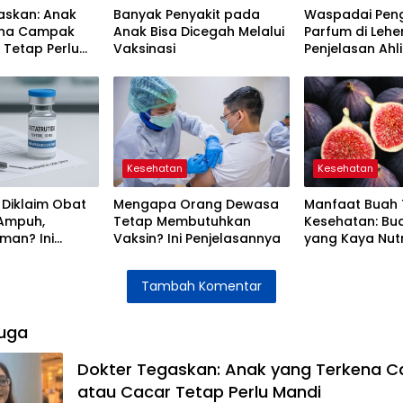
askan: Anak
Banyak Penyakit pada
Waspadai Pen
ena Campak
Anak Bisa Dicegah Melalui
Parfum di Leher,
 Tetap Perlu
Vaksinasi
Penjelasan Ahli
Tiroid
Kesehatan
Kesehatan
 Diklaim Obat
Mengapa Orang Dewasa
Manfaat Buah 
 Ampuh,
Tetap Membutuhkan
Kesehatan: Bu
man? Ini
Vaksin? Ini Penjelasannya
yang Kaya Nutr
 Dokter
Tambah Komentar
uga
Dokter Tegaskan: Anak yang Terkena 
atau Cacar Tetap Perlu Mandi