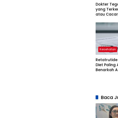
Dokter Teg
yang Terk
atau Cacar
Mandi
Kesehatan
Retatrutide
Diet Paling
Benarkah A
Penjelasan
Baca J