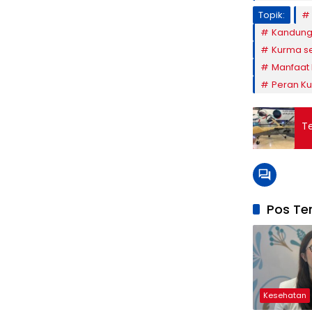
Topik:
Kandunga
Kurma se
Manfaat 
Peran K
Te
Pos Ter
Kesehatan