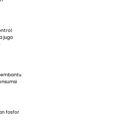
ntrol
a juga
a
 membantu
onsumsi
n fosfor