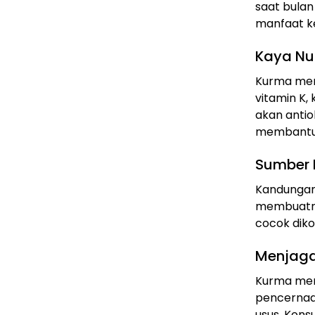
saat bulan
manfaat ke
Kaya Nut
Kurma meng
vitamin K, 
akan antio
membantu 
Sumber 
Kandungan 
membuatny
cocok diko
Menjaga
Kurma memi
pencernaa
usus. Kon