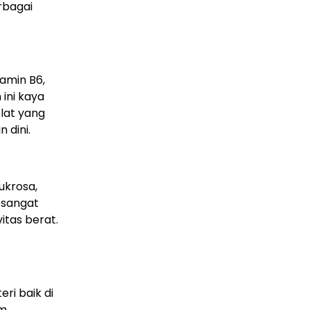
rbagai
amin B6,
 ini kaya
olat yang
 dini.
ukrosa,
 sangat
itas berat.
i baik di
em