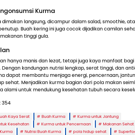
engonsumsi Kurma
 dimakan langsung, dicampur dalam salad, smoothie, at
nutup. Buah kering ini juga cocok dijadikan camilan seh
makanan tinggi gula.
lan
n hanya manis dan lezat, tetapi juga kaya manfaat bagi
 Dengan kandungan nutrisi lengkap, serat tinggi, dan ant
rma dapat membantu menjaga energi, pencernaan, jantun
ap sehat. Menjadikan kurma bagian dari pola makan sei
ra alami untuk mendukung kesehatan tubuh secara kesel
:
354
uah Kaya Serat
Buah Kurma
Kurma untuk Jantung
ntuk Kesehatan
Kurma untuk Pencernaan
Makanan Sehat 
 Kurma
Nutrisi Buah Kurma
pola hidup sehat
Superfo