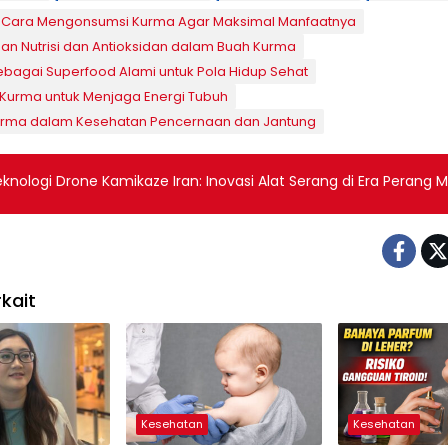
Cara Mengonsumsi Kurma Agar Maksimal Manfaatnya
n Nutrisi dan Antioksidan dalam Buah Kurma
bagai Superfood Alami untuk Pola Hidup Sehat
Kurma untuk Menjaga Energi Tubuh
urma dalam Kesehatan Pencernaan dan Jantung
knologi Drone Kamikaze Iran: Inovasi Alat Serang di Era Perang 
kait
Kesehatan
Kesehatan