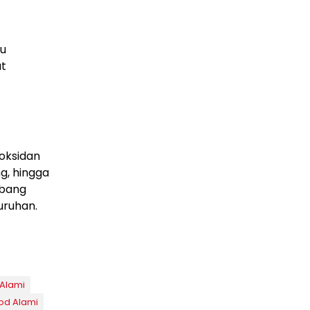
au
at
ioksidan
g, hingga
mbang
uruhan.
Alami
od Alami