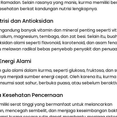
 Ramadan. Selain rasanya yang manis, kurma memiliki be
sehatan berkat kandungan nutrisi lengkapnya.
risi dan Antioksidan
andung banyak vitamin dan mineral penting seperti vit
kalium, magnesium, tembaga, dan zat besi. Selain itu, buah
ksidan alami seperti flavonoid, karotenoid, dan asam fen
melawan radikal bebas penyebab penyakit dan penuaan
Energi Alami
gula alami dalam kurma, seperti glukosa, fruktosa, dan s
a menjadi sumber energi cepat. Oleh karena itu, kurma
nsumsi saat sahur, berbuka puasa, atau sebelum beraktiv
 Kesehatan Pencernaan
liki serat tinggi yang bermanfaat untuk melancarkan
n, mencegah sembelit, dan menjaga keseimbangan bakter
sumsi kurma secara rutin dapat membantu menjaga sist