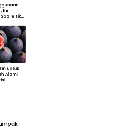
ggunaan
 Ini
 Soal Risiko
Tin untuk
ah Alami
isi
Campak