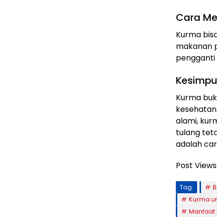
Cara M
Kurma bisa
makanan pe
pengganti 
Kesimpu
Kurma buka
kesehatan.
alami, ku
tulang tet
adalah ca
Post Views
Tag:
B
Kurma u
Manfaat