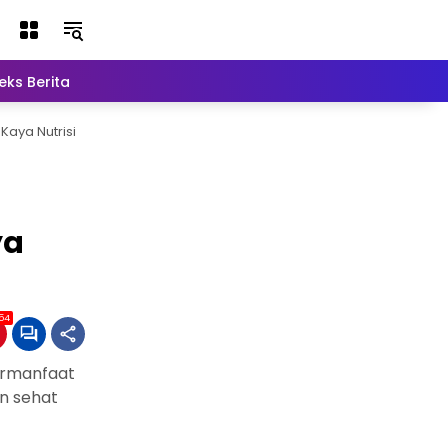
eks Berita
Lainnya
Kaya Nutrisi
ya
54
ermanfaat
an sehat