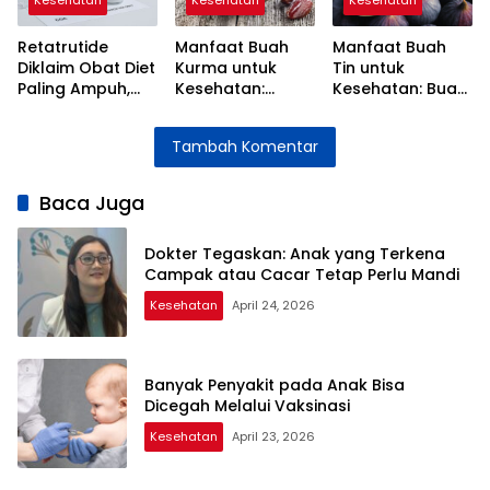
Kesehatan
Kesehatan
Kesehatan
Retatrutide
Manfaat Buah
Manfaat Buah
Diklaim Obat Diet
Kurma untuk
Tin untuk
Paling Ampuh,
Kesehatan:
Kesehatan: Buah
Benarkah Aman?
Energi Alami
Alami yang Kaya
Ini Penjelasan
yang Kaya Nutrisi
Nutrisi
Tambah Komentar
Dokter
Baca Juga
Dokter Tegaskan: Anak yang Terkena
Campak atau Cacar Tetap Perlu Mandi
Kesehatan
April 24, 2026
Banyak Penyakit pada Anak Bisa
Dicegah Melalui Vaksinasi
Kesehatan
April 23, 2026