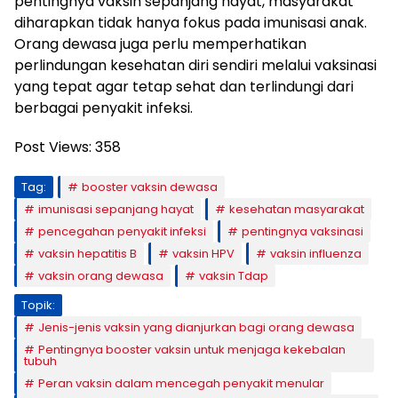
pentingnya vaksin sepanjang hayat, masyarakat
diharapkan tidak hanya fokus pada imunisasi anak.
Orang dewasa juga perlu memperhatikan
perlindungan kesehatan diri sendiri melalui vaksinasi
yang tepat agar tetap sehat dan terlindungi dari
berbagai penyakit infeksi.
Post Views:
358
Tag:
booster vaksin dewasa
imunisasi sepanjang hayat
kesehatan masyarakat
pencegahan penyakit infeksi
pentingnya vaksinasi
vaksin hepatitis B
vaksin HPV
vaksin influenza
vaksin orang dewasa
vaksin Tdap
Topik:
Jenis-jenis vaksin yang dianjurkan bagi orang dewasa
Pentingnya booster vaksin untuk menjaga kekebalan
tubuh
Peran vaksin dalam mencegah penyakit menular