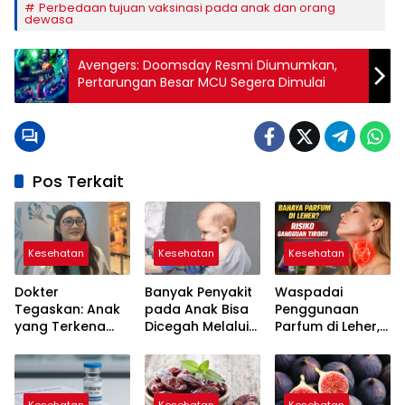
Perbedaan tujuan vaksinasi pada anak dan orang
dewasa
Avengers: Doomsday Resmi Diumumkan,
Pertarungan Besar MCU Segera Dimulai
Pos Terkait
Kesehatan
Kesehatan
Kesehatan
Dokter
Banyak Penyakit
Waspadai
Tegaskan: Anak
pada Anak Bisa
Penggunaan
yang Terkena
Dicegah Melalui
Parfum di Leher,
Campak atau
Vaksinasi
Ini Penjelasan
Cacar Tetap
Ahli Soal Risiko
Perlu Mandi
Tiroid