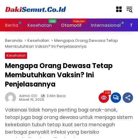
L
a
n
g
Berita
Kesehatan
Otomotif
Internasional
Tek
s
u
Beranda
Kesehatan
Mengapa Orang Dewasa Tetap
n
Membutuhkan Vaksin? Ini Penjelasannya
g
k
Kesehatan
e
Mengapa Orang Dewasa Tetap
k
Membutuhkan Vaksin? Ini
o
n
Penjelasannya
t
e
358
Admin 001
3 Min Baca
n
Maret 15, 2026
Vaksinasi tidak hanya penting bagi anak-anak,
tetapi juga bagi orang dewasa untuk menjaga sistem
kekebalan tubuh tetap kuat serta mencegah
berbagai penyakit infeksi yang berisiko