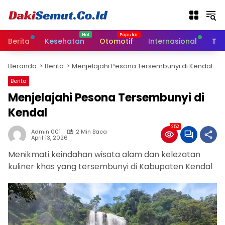
L
a
n
g
Berita
Kesehatan
Otomotif
Internasional
Tek
s
u
Beranda
Berita
Menjelajahi Pesona Tersembunyi di Kendal
n
g
Berita
k
Menjelajahi Pesona Tersembunyi di
e
k
Kendal
o
252
n
Admin 001
2 Min Baca
April 13, 2026
t
e
Menikmati keindahan wisata alam dan kelezatan
n
kuliner khas yang tersembunyi di Kabupaten Kendal