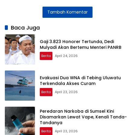
Gelar Pelatihan
Bursa Kerja Hari
Cibodas
Semikonduktor
Jadi Sumedang
Meningkat
Tambah Komentar
bagi Insinyur
Setelah
Perubahan
Sistem Tiket
Baca Juga
Gaji 3.823 Honorer Tertunda, Dedi
Mulyadi Akan Bertemu Menteri PANRB
Berita
April 24, 2026
Evakuasi Dua WNA di Tebing Uluwatu
Terkendala Akses Curam
Berita
April 23, 2026
Peredaran Narkoba di Sumsel Kini
Disamarkan Lewat Vape, Kenali Tanda-
Tandanya
Berita
April 23, 2026