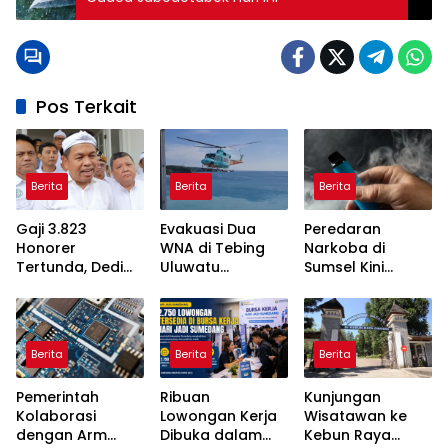
Pos Terkait
Berita
Berita
Berita
Gaji 3.823
Evakuasi Dua
Peredaran
Honorer
WNA di Tebing
Narkoba di
Tertunda, Dedi
Uluwatu
Sumsel Kini
Mulyadi Akan
Terkendala
Disamarkan
Bertemu Menteri
Akses Curam
Lewat Vape,
PANRB
Kenali Tanda-
Tandanya
Berita
Berita
Berita
Pemerintah
Ribuan
Kunjungan
Kolaborasi
Lowongan Kerja
Wisatawan ke
dengan Arm
Dibuka dalam
Kebun Raya