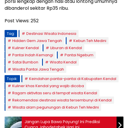
porsi lengkap dengan nasi atau lontong umumnya
dibanderol sekitar Rp35 ribu.
Post Views:
252
Tag:
Destinasi Wisata Indonesia
Hidden Gem Jawa Tengah
Kebun Teh Medini
Kuliner Kendal
Liburan di Kendal
Pantai Indah Kemangi
Pantai Ngebum
Satai Bumbon
Wisata Kendal
Wisata Pantai Jawa Tengah
Topik:
Keindahan pantai-pantai di Kabupaten Kendal
Kuliner khas Kendal yang wajib dicoba
Ragam aktivitas seru di tempat wisata Kendal
Rekomendasi destinasi wisata tersembunyi di Kendal
Wisata alam pegunungan di Kebun Teh Medini
Jangan Lupa Bawa Payung! Ini Prediksi
Cuaca Jabodetabek Hari Ini