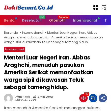
L
a
n
g
Berita
Kesehatan
Otomotif
Internasional
Tek
s
u
Beranda
Internasional
Menteri Luar Negeri Iran, Abbas
n
Araghchi, menuduh pasukan Amerika Serikat memanfaatkan
g
warga sipil di kawasan Teluk sebagai tameng hidup.
k
e
Internasional
k
Menteri Luar Negeri Iran, Abbas
o
Araghchi, menuduh pasukan
n
t
Amerika Serikat memanfaatkan
e
warga sipil di kawasan Teluk
n
sebagai tameng hidup.
351
Admin 001
2 Min Baca
Maret 27, 2026
Iran menuduh Amerika Serikat melanggar hukum