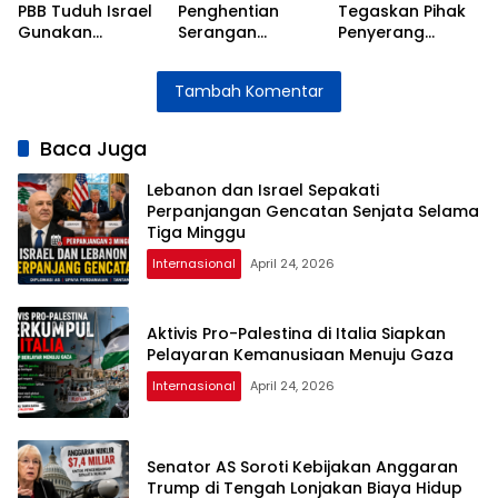
PBB Tuduh Israel
Penghentian
Tegaskan Pihak
Gunakan
Serangan
Penyerang
Wilayah Suriah
terhadap
Bertanggung
untuk Serangan
Pasukan
Jawab atas
Tambah Komentar
ke Lebanon
Perdamaian di
Instabilitas Selat
Lebanon
Hormuz
Baca Juga
Lebanon dan Israel Sepakati
Perpanjangan Gencatan Senjata Selama
Tiga Minggu
Internasional
April 24, 2026
Aktivis Pro-Palestina di Italia Siapkan
Pelayaran Kemanusiaan Menuju Gaza
Internasional
April 24, 2026
Senator AS Soroti Kebijakan Anggaran
Trump di Tengah Lonjakan Biaya Hidup