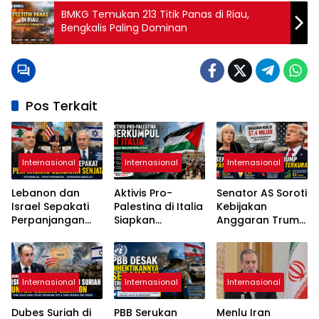
BMKG Temukan 213 Titik Panas di Riau,
Bengkalis Paling Dominan
Pos Terkait
Internasional
Internasional
Internasional
Lebanon dan
Aktivis Pro-
Senator AS Soroti
Israel Sepakati
Palestina di Italia
Kebijakan
Perpanjangan
Siapkan
Anggaran Trump
Gencatan
Pelayaran
di Tengah
Senjata Selama
Kemanusiaan
Lonjakan Biaya
Tiga Minggu
Menuju Gaza
Hidup
Internasional
Internasional
Internasional
Dubes Suriah di
PBB Serukan
Menlu Iran