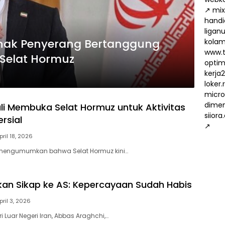
↗
mix
handi
ligan
ihak Penyerang Bertanggung
kola
www.t
 Selat Hormuz
optima
kerja
loker
micro
dimen
li Membuka Selat Hormuz untuk Aktivitas
siiora
rsial
↗
pril 18, 2026
 mengumumkan bahwa Selat Hormuz kini…
kan Sikap ke AS: Kepercayaan Sudah Habis
pril 3, 2026
i Luar Negeri Iran, Abbas Araghchi,…