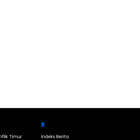
bel
Halaman
nflik Timur
Indeks Berita