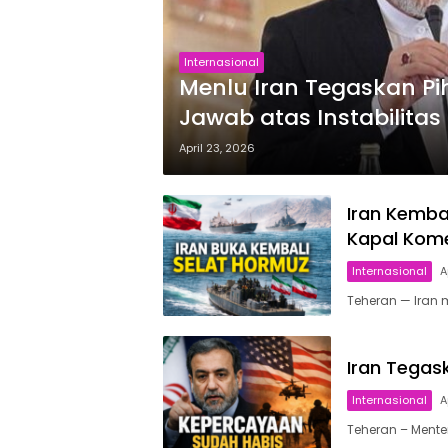
Internasional
Menlu Iran Tegaskan P
Jawab atas Instabilitas
April 23, 2026
Iran Kemba
Kapal Kome
Internasional
A
Teheran — Iran
Iran Tegas
Internasional
A
Teheran – Menter