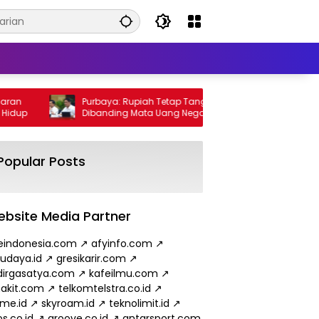
Purbaya: Rupiah Tetap Tangguh
Wamen E
Dibanding Mata Uang Negara Lain
Minyak d
hingga 
Popular Posts
bsite Media Partner
eindonesia.com
↗
afyinfo.com
↗
budaya.id
↗
gresikarir.com
↗
irgasatya.com
↗
kafeilmu.com
↗
akit.com
↗
telkomtelstra.co.id
↗
ame.id
↗
skyroam.id
↗
teknolimit.id
↗
s.co.id
↗
groove.co.id
↗
antarsport.com