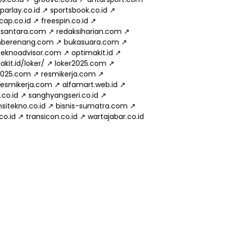
parlay.co.id
↗
sportsbook.co.id
↗
cap.co.id
↗
freespin.co.id
↗
usantara.com
↗
redaksiharian.com
↗
mberenang.com
↗
bukasuara.com
↗
eknoadvisor.com
↗
optimakit.id
↗
kit.id/loker/
↗
loker2025.com
↗
2025.com
↗
resmikerja.com
↗
.resmikerja.com
↗
alfamart.web.id
↗
.co.id
↗
sanghyangseri.co.id
↗
sitekno.co.id
↗
bisnis-sumatra.com
↗
.co.id
↗
transicon.co.id
↗
wartajabar.co.id