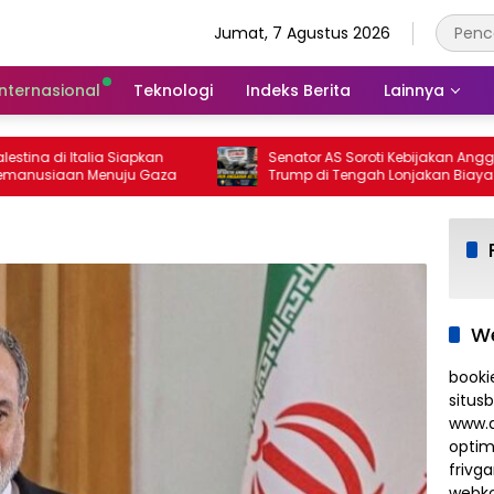
Jumat, 7 Agustus 2026
Internasional
Teknologi
Indeks Berita
Lainnya
a di Italia Siapkan
Senator AS Soroti Kebijakan Anggaran
siaan Menuju Gaza
Trump di Tengah Lonjakan Biaya Hidup
We
booki
situs
www.d
optim
frivg
webko