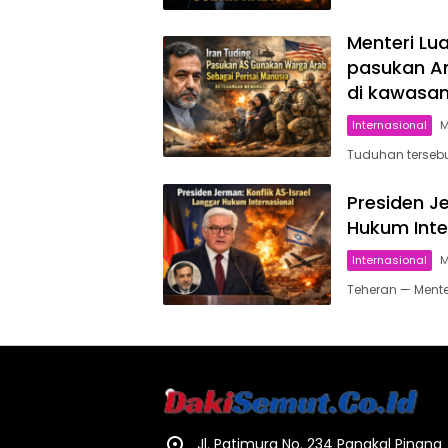
Menteri Lu
pasukan Am
di kawasan
Internasional
M
Tuduhan tersebu
Presiden Je
Hukum Inte
Internasional
M
Teheran — Menter
Jl. Patimura No. 234 Pangkal Pinang