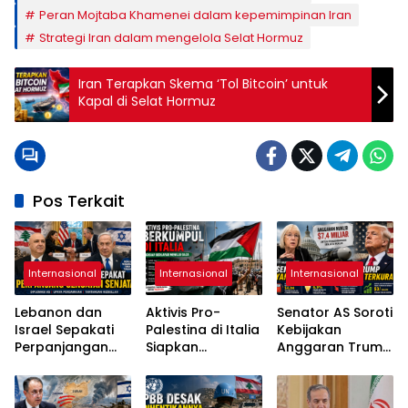
Peran Mojtaba Khamenei dalam kepemimpinan Iran
Strategi Iran dalam mengelola Selat Hormuz
Iran Terapkan Skema ‘Tol Bitcoin’ untuk
Kapal di Selat Hormuz
Pos Terkait
Internasional
Internasional
Internasional
Lebanon dan
Aktivis Pro-
Senator AS Soroti
Israel Sepakati
Palestina di Italia
Kebijakan
Perpanjangan
Siapkan
Anggaran Trump
Gencatan
Pelayaran
di Tengah
Senjata Selama
Kemanusiaan
Lonjakan Biaya
Tiga Minggu
Menuju Gaza
Hidup