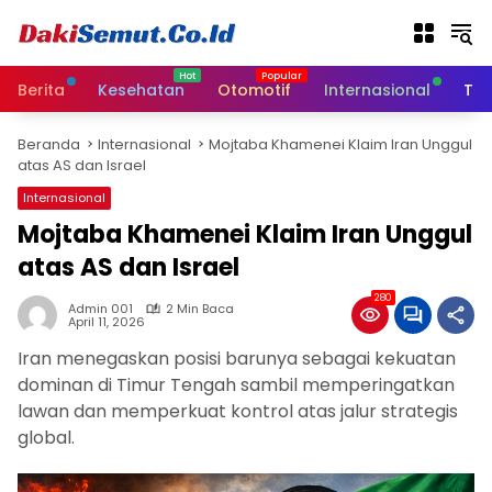
L
a
n
g
Berita
Kesehatan
Otomotif
Internasional
Tek
s
u
Beranda
Internasional
Mojtaba Khamenei Klaim Iran Unggul
n
atas AS dan Israel
g
k
Internasional
e
Mojtaba Khamenei Klaim Iran Unggul
k
atas AS dan Israel
o
n
280
t
Admin 001
2 Min Baca
April 11, 2026
e
n
Iran menegaskan posisi barunya sebagai kekuatan
dominan di Timur Tengah sambil memperingatkan
lawan dan memperkuat kontrol atas jalur strategis
global.