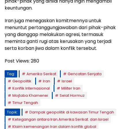
pihak-pihak yang dinilai hanya ingin mengambil
keuntungan.
Iran juga menegaskan komitmennya untuk
menuntut pertanggungjawaban dari pihak-pihak
yang dianggap melakukan agresi, termasuk
meminta ganti rugi atas kerusakan yang terjadi
serta korban jiwa dalam konflik tersebut.
Post Views:
280
Tag:
Amerika Serikat
Gencatan Senjata
Geopolitik
Iran
Israel
Konflik Internasional
Militer Iran
Mojtaba Khamenei
Selat Hormuz
Timur Tengah
Topik:
Dampak geopolitik di kawasan Timur Tengah
Ketegangan antara Iran.Amerika Serikat. dan Israel
Klaim kemenangan Iran dalam konflik global