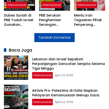
Internasional
Internasional
Internasional
Dubes Suriah di
PBB Serukan
Menlu Iran
PBB Tuduh Israel
Penghentian
Tegaskan Pihak
Gunakan
Serangan
Penyerang
Wilayah Suriah
terhadap
Bertanggung
untuk Serangan
Pasukan
Jawab atas
Tambah Komentar
ke Lebanon
Perdamaian di
Instabilitas Selat
Lebanon
Hormuz
Baca Juga
Lebanon dan Israel Sepakati
Perpanjangan Gencatan Senjata Selama
Tiga Minggu
Internasional
April 24, 2026
Aktivis Pro-Palestina di Italia Siapkan
Pelayaran Kemanusiaan Menuju Gaza
Internasional
April 24, 2026