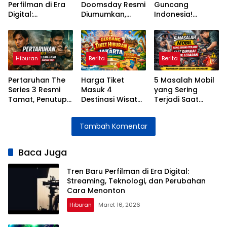
Perfilman di Era
Doomsday Resmi
Guncang
Digital:
Diumumkan,
Indonesia!
Streaming,
Pertarungan
Konser 4 April
Teknologi, dan
Besar MCU
2026 di ICE BSD
Perubahan Cara
Segera Dimulai
Dipastikan Bikin
Menonton
MY Histeris
Hiburan
Berita
Berita
Pertaruhan The
Harga Tiket
5 Masalah Mobil
Series 3 Resmi
Masuk 4
yang Sering
Tamat, Penutup
Destinasi Wisata
Terjadi Saat
Penuh Emosi
Jakarta Selama
Dipakai Mudik
untuk Kisah Elzan
Libur Lebaran
Lebaran dan
Tambah Komentar
dan Ical
2026
Cara
Mengatasinya
Baca Juga
Tren Baru Perfilman di Era Digital:
Streaming, Teknologi, dan Perubahan
Cara Menonton
Hiburan
Maret 16, 2026