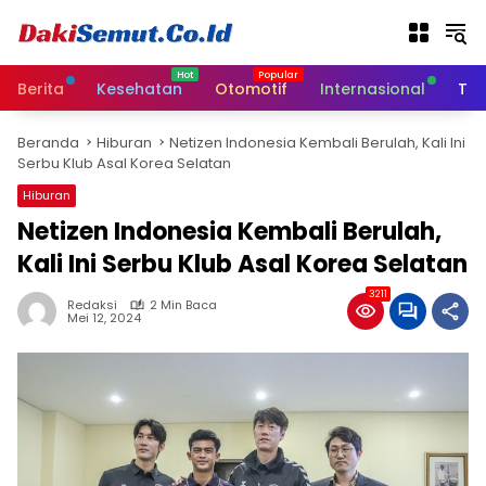
L
a
n
g
Berita
Kesehatan
Otomotif
Internasional
Tek
s
u
Beranda
Hiburan
Netizen Indonesia Kembali Berulah, Kali Ini
n
Serbu Klub Asal Korea Selatan
g
k
Hiburan
e
Netizen Indonesia Kembali Berulah,
k
Kali Ini Serbu Klub Asal Korea Selatan
o
n
3211
t
Redaksi
2 Min Baca
Mei 12, 2024
e
n