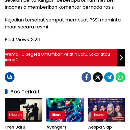
Setelah pertandingan, beberapa oknum netizen
Indonesia memberikan komentar bernada rasis.
Kejadian tersebut sempat membuat PSSI meminta
maaf secara resmi.
Post Views:
3,211
Arema FC Segera Umumkan Pelatih Baru, Lokal atau
Asing?
Pos Terkait
Hiburan
Hiburan
Hiburan
Tren Baru
Avengers:
Aespa Siap