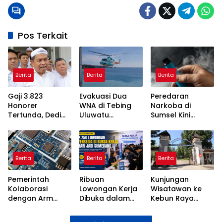
Pos Terkait
Berita
Berita
Berita
Gaji 3.823
Evakuasi Dua
Peredaran
Honorer
WNA di Tebing
Narkoba di
Tertunda, Dedi
Uluwatu
Sumsel Kini
Mulyadi Akan
Terkendala
Disamarkan
Bertemu Menteri
Akses Curam
Lewat Vape,
PANRB
Kenali Tanda-
Tandanya
Berita
Berita
Berita
Pemerintah
Ribuan
Kunjungan
Kolaborasi
Lowongan Kerja
Wisatawan ke
dengan Arm
Dibuka dalam
Kebun Raya
Gelar Pelatihan
Bursa Kerja Hari
Cibodas
Semikonduktor
Jadi Sumedang
Meningkat