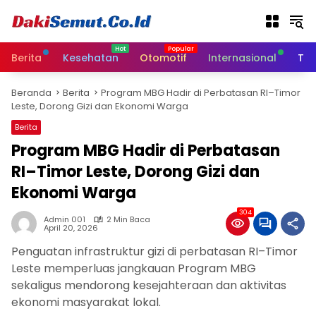
L
a
n
g
Berita
Kesehatan
Otomotif
Internasional
Tek
s
u
Beranda
Berita
Program MBG Hadir di Perbatasan RI–Timor
n
Leste, Dorong Gizi dan Ekonomi Warga
g
k
Berita
e
Program MBG Hadir di Perbatasan
k
RI–Timor Leste, Dorong Gizi dan
o
n
Ekonomi Warga
t
e
304
Admin 001
2 Min Baca
n
April 20, 2026
Penguatan infrastruktur gizi di perbatasan RI–Timor
Leste memperluas jangkauan Program MBG
sekaligus mendorong kesejahteraan dan aktivitas
ekonomi masyarakat lokal.