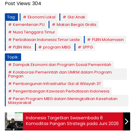
Post Views:
304
Tag:
Ekonomi Lokal
Gizi Anak
Kementerian PU
Makan Bergizi Gratis
Nusa Tenggara Timur
Perbatasan Indonesia Timor Leste
PLBN Motamasin
PLBN Wini
program MBG
SPPG
Topik:
Dampak Ekonomi dari Program Sosial Pemerintah
Kolaborasi Pemerintah dan UMKM dalam Program
Pangan
Pembangunan Infrastruktur Gizi di Wilayah 3T
Pengembangan Kawasan Perbatasan Indonesia
Peran Program MBG dalam Meningkatkan Kesehatan
Masyarakat
Indonesia Targetkan Swasembada 8
Komoditas Pangan Strategis pada Juni 2026