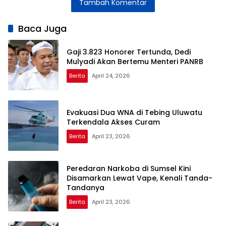
Tambah Komentar
bagi Insinyur
Setelah
Perubahan
Sistem Tiket
Baca Juga
Gaji 3.823 Honorer Tertunda, Dedi
Mulyadi Akan Bertemu Menteri PANRB
Berita
April 24, 2026
Evakuasi Dua WNA di Tebing Uluwatu
Terkendala Akses Curam
Berita
April 23, 2026
Peredaran Narkoba di Sumsel Kini
Disamarkan Lewat Vape, Kenali Tanda-
Tandanya
Berita
April 23, 2026