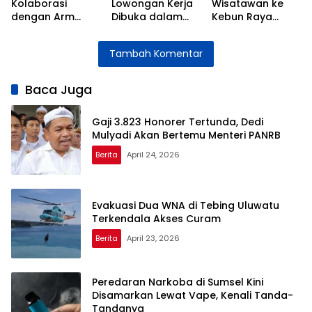
Kolaborasi
Lowongan Kerja
Wisatawan ke
dengan Arm
Dibuka dalam
Kebun Raya
Gelar Pelatihan
Bursa Kerja Hari
Cibodas
Semikonduktor
Jadi Sumedang
Meningkat
Tambah Komentar
bagi Insinyur
Setelah
Perubahan
Sistem Tiket
Baca Juga
Gaji 3.823 Honorer Tertunda, Dedi
Mulyadi Akan Bertemu Menteri PANRB
Berita
April 24, 2026
Evakuasi Dua WNA di Tebing Uluwatu
Terkendala Akses Curam
Berita
April 23, 2026
Peredaran Narkoba di Sumsel Kini
Disamarkan Lewat Vape, Kenali Tanda-
Tandanya