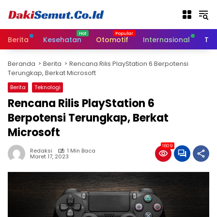
L
a
n
g
Berita
Kesehatan
Otomotif
Internasional
Tek
s
u
Beranda
Berita
Rencana Rilis PlayStation 6 Berpotensi
n
Terungkap, Berkat Microsoft
g
k
Berita
Teknologi
e
Rencana Rilis PlayStation 6
k
Berpotensi Terungkap, Berkat
o
n
Microsoft
t
e
1609
Redaksi
1 Min Baca
n
Maret 17, 2023