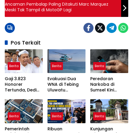
Ancaman Pembalap Paling Ditakuti Marc Marquez
Meski Tak Tampil di MotoGP Lagi
Pos Terkait
Berita
Berita
Berita
Gaji 3.823
Evakuasi Dua
Peredaran
Honorer
WNA di Tebing
Narkoba di
Tertunda, Dedi
Uluwatu
Sumsel Kini
Mulyadi Akan
Terkendala
Disamarkan
Bertemu Menteri
Akses Curam
Lewat Vape,
PANRB
Kenali Tanda-
Tandanya
Berita
Berita
Berita
Pemerintah
Ribuan
Kunjungan