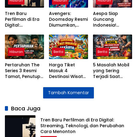
Hiburan
Hiburan
Hiburan
Tren Baru
Avengers:
Aespa Siap
Perfilman di Era
Doomsday Resmi
Guncang
Digital:
Diumumkan,
Indonesia!
Streaming,
Pertarungan
Konser 4 April
Teknologi, dan
Besar MCU
2026 di ICE BSD
Perubahan Cara
Segera Dimulai
Dipastikan Bikin
Menonton
MY Histeris
Hiburan
Berita
Berita
Pertaruhan The
Harga Tiket
5 Masalah Mobil
Series 3 Resmi
Masuk 4
yang Sering
Tamat, Penutup
Destinasi Wisata
Terjadi Saat
Penuh Emosi
Jakarta Selama
Dipakai Mudik
untuk Kisah Elzan
Libur Lebaran
Lebaran dan
Tambah Komentar
dan Ical
2026
Cara
Mengatasinya
Baca Juga
Tren Baru Perfilman di Era Digital:
Streaming, Teknologi, dan Perubahan
Cara Menonton