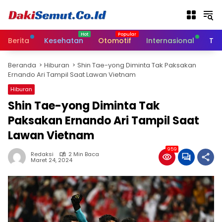
L
a
n
g
Berita
Kesehatan
Otomotif
Internasional
Tek
s
u
Beranda
Hiburan
Shin Tae-yong Diminta Tak Paksakan
n
Ernando Ari Tampil Saat Lawan Vietnam
g
k
Hiburan
e
Shin Tae-yong Diminta Tak
k
Paksakan Ernando Ari Tampil Saat
o
n
Lawan Vietnam
t
e
959
Redaksi
2 Min Baca
n
Maret 24, 2024