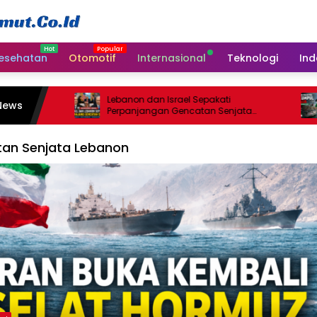
esehatan
Otomotif
Internasional
Teknologi
Ind
Lebanon dan Israel Sepakati
News
Perpanjangan Gencatan Senjata
Selama Tiga Minggu
an Senjata Lebanon