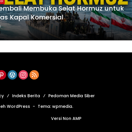
al
Kembali Membuka Selat Hormuz untuk
tas Kapal Komersial
6
1
cy
Indeks Berita
Pedoman Media Siber
leh WordPress
-
Tema: wpmedia.
Versi Non AMP