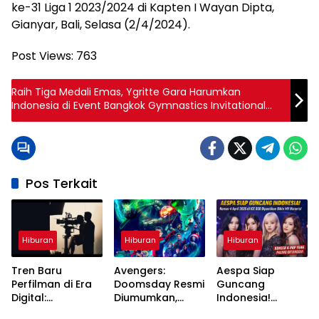
ke-31 Liga 1 2023/2024 di Kapten I Wayan Dipta,
Gianyar, Bali, Selasa (2/4/2024).
Post Views:
763
Raih Tiga Medali Emas, Ygritte Gara Harumkan
Indonesia di Event Bangkok Gymnastics Invitational
2024
Pos Terkait
Hiburan
Hiburan
Hiburan
Tren Baru
Avengers:
Aespa Siap
Perfilman di Era
Doomsday Resmi
Guncang
Digital:
Diumumkan,
Indonesia!
Streaming,
Pertarungan
Konser 4 April