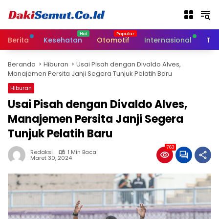
L
a
n
g
Berita
Kesehatan
Otomotif
Internasional
Tek
s
u
Beranda
Hiburan
Usai Pisah dengan Divaldo Alves,
n
Manajemen Persita Janji Segera Tunjuk Pelatih Baru
g
k
Hiburan
e
Usai Pisah dengan Divaldo Alves,
k
Manajemen Persita Janji Segera
o
n
Tunjuk Pelatih Baru
t
e
763
Redaksi
1 Min Baca
n
Maret 30, 2024