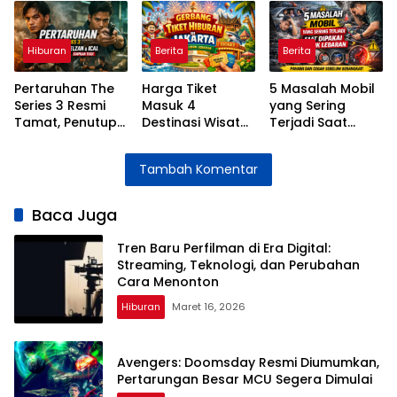
Teknologi, dan
Besar MCU
2026 di ICE BSD
Perubahan Cara
Segera Dimulai
Dipastikan Bikin
Menonton
MY Histeris
Hiburan
Berita
Berita
Pertaruhan The
Harga Tiket
5 Masalah Mobil
Series 3 Resmi
Masuk 4
yang Sering
Tamat, Penutup
Destinasi Wisata
Terjadi Saat
Penuh Emosi
Jakarta Selama
Dipakai Mudik
untuk Kisah Elzan
Libur Lebaran
Lebaran dan
Tambah Komentar
dan Ical
2026
Cara
Mengatasinya
Baca Juga
Tren Baru Perfilman di Era Digital:
Streaming, Teknologi, dan Perubahan
Cara Menonton
Hiburan
Maret 16, 2026
Avengers: Doomsday Resmi Diumumkan,
Pertarungan Besar MCU Segera Dimulai