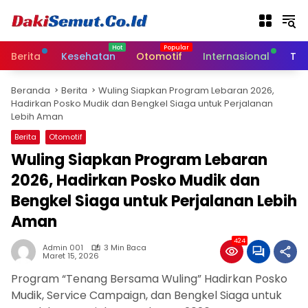
L
a
n
g
Berita
Kesehatan
Otomotif
Internasional
Tek
s
u
Beranda
Berita
Wuling Siapkan Program Lebaran 2026,
n
Hadirkan Posko Mudik dan Bengkel Siaga untuk Perjalanan
g
Lebih Aman
k
e
Berita
Otomotif
k
Wuling Siapkan Program Lebaran
o
2026, Hadirkan Posko Mudik dan
n
t
Bengkel Siaga untuk Perjalanan Lebih
e
Aman
n
424
Admin 001
3 Min Baca
Maret 15, 2026
Program “Tenang Bersama Wuling” Hadirkan Posko
Mudik, Service Campaign, dan Bengkel Siaga untuk