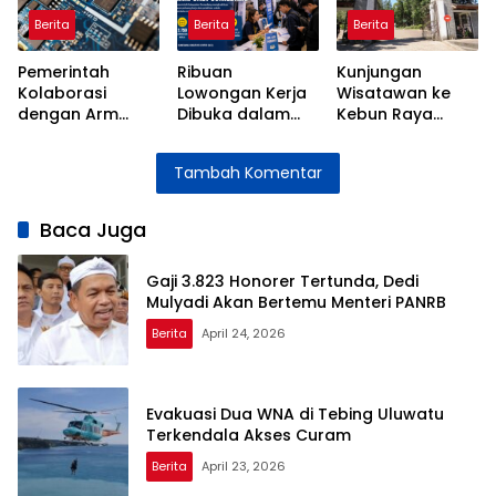
Tandanya
Berita
Berita
Berita
Pemerintah
Ribuan
Kunjungan
Kolaborasi
Lowongan Kerja
Wisatawan ke
dengan Arm
Dibuka dalam
Kebun Raya
Gelar Pelatihan
Bursa Kerja Hari
Cibodas
Semikonduktor
Jadi Sumedang
Meningkat
Tambah Komentar
bagi Insinyur
Setelah
Perubahan
Sistem Tiket
Baca Juga
Gaji 3.823 Honorer Tertunda, Dedi
Mulyadi Akan Bertemu Menteri PANRB
Berita
April 24, 2026
Evakuasi Dua WNA di Tebing Uluwatu
Terkendala Akses Curam
Berita
April 23, 2026