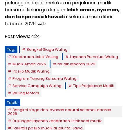
pelanggan dapat melakukan perjalanan mudik
bersama keluarga dengan
lebih aman, nyaman,
dan tanpa rasa khawatir
selama musim libur
Lebaran 2026. 🚗✨
Post Views:
424
Tag:
Bengkel Siaga Wuling
Kendaraan Listrik Wuling
Layanan Purnajual Wuling
Mudik Aman 2026
mudik lebaran 2026
Posko Mudik Wuling
Program Tenang Bersama Wuling
Service Campaign Wuling
Tips Perjalanan Mudik
Wuling Motors
Topik:
Bengkel siaga dan layanan darurat selama Lebaran
2026
Dukungan layanan kendaraan listrik saat mudik
Fasilitas posko mudik di jalur tol Jawa