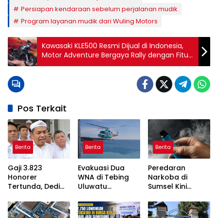
Persiapan kendaraan sebelum perjalanan mudik
Program layanan mudik dari Wuling Motors
Kawasaki KLE500 Resmi Dijual di Indonesia,
Motor Adventure Bergaya Rally dengan Fitur
Canggih
Pos Terkait
Berita
Berita
Berita
Gaji 3.823
Evakuasi Dua
Peredaran
Honorer
WNA di Tebing
Narkoba di
Tertunda, Dedi
Uluwatu
Sumsel Kini
Mulyadi Akan
Terkendala
Disamarkan
Bertemu Menteri
Akses Curam
Lewat Vape,
PANRB
Kenali Tanda-