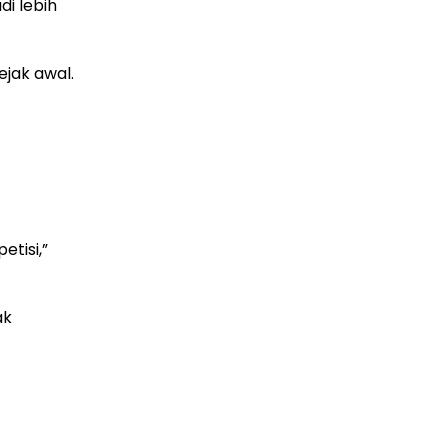
di lebih
jak awal.
tisi,”
ak