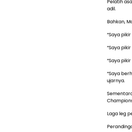
Pelatih as
adil.
Bahkan, Ma
“Saya piki
“Saya pikir
“Saya piki
“Saya berh
ujarnya.
Sementara
Championsh
Laga leg p
Perandinga