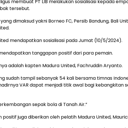
kaligus membuat PT LIB melakukan sosialisasi kepada emp
abak tersebut.
yang dimaksud yakni Borneo FC, Persib Bandung, Bali Uni
ted.
ted mendapatkan sosialisasi pada Jumat (10/5/2024).
lu mendapatkan tanggapan positif dari para pemain.
nya adalah kapten Madura United, Fachruddin Aryanto.
g sudah tampil sebanyak 54 kali bersama timnas Indones
adirnya VAR dapat menjadi titik awal bagi kebangkitan 
 perkembangan sepak bola di Tanah Air.”
positif juga diberikan oleh pelatih Madura United, Mauric