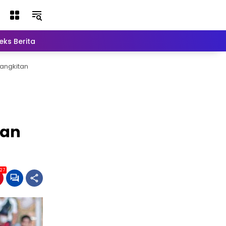
eks Berita
Lainnya
bangkitan
tan
27