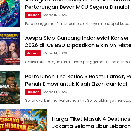
Pertarungan Besar MCU Segera Dimulai
Hiburan
Maret 15, 2026
Para penggemar film superhero akhirnya mendapat kabar
Aespa Siap Guncang Indonesia! Konser 4
2026 di ICE BSD Dipastikan Bikin MY Histe
Hiburan
Maret 14, 2026
dakisemut.co.id, Jakarta – Para penggemar K-Pop di Indo
Pertaruhan The Series 3 Resmi Tamat, 
Penuh Emosi untuk Kisah Elzan dan Ical
Hiburan
Maret 14, 2026
Serial aksi kriminal Pertaruhan The Series akhirnya menutu
Harga Tiket Masuk 4 Destinas
Jakarta Selama Libur Lebara