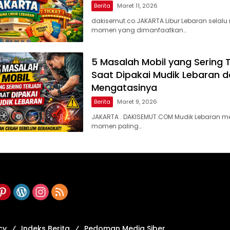
Berita
Maret 11, 2026
dakisemut.co.JAKARTA Libur Lebaran selalu
momen yang dimanfaatkan…
5 Masalah Mobil yang Sering T
Saat Dipakai Mudik Lebaran 
Mengatasinya
Berita
Maret 9, 2026
JAKARTA . DAKISEMUT.COM Mudik Lebaran m
momen paling…
cy
Indeks Berita
Pedoman Media Siber