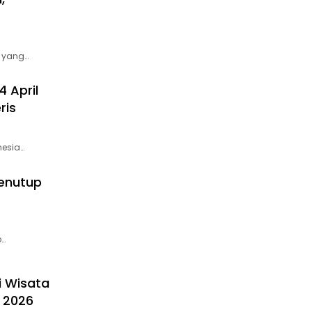
 yang…
 April
ris
nesia…
Penutup
p…
i Wisata
n 2026