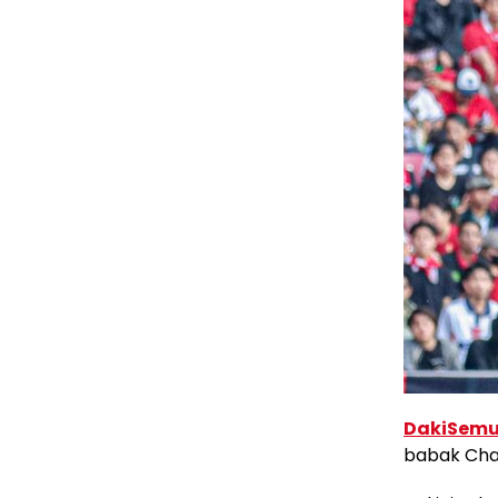
DakiSemu
babak Cham