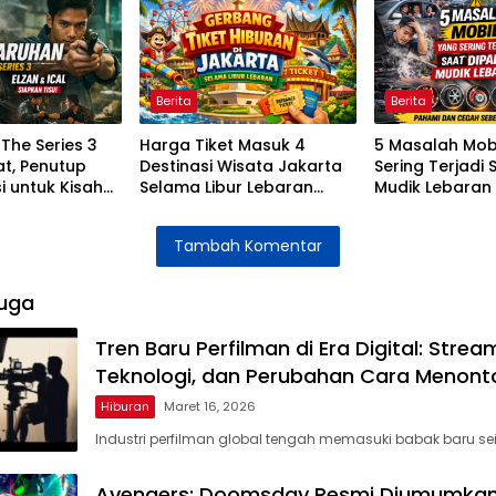
Berita
Berita
The Series 3
Harga Tiket Masuk 4
5 Masalah Mob
t, Penutup
Destinasi Wisata Jakarta
Sering Terjadi 
i untuk Kisah
Selama Libur Lebaran
Mudik Lebaran
cal
2026
Mengatasinya
Tambah Komentar
uga
Tren Baru Perfilman di Era Digital: Strea
Teknologi, dan Perubahan Cara Menont
Hiburan
Maret 16, 2026
Industri perfilman global tengah memasuki babak baru sei
Avengers: Doomsday Resmi Diumumkan