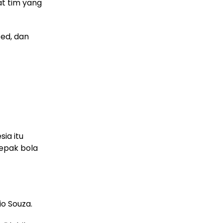
at tim yang
ted, dan
ia itu
sepak bola
io Souza.