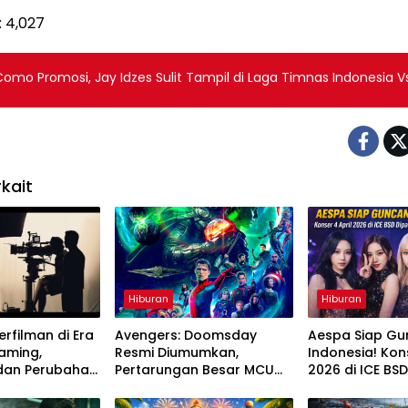
:
4,027
omo Promosi, Jay Idzes Sulit Tampil di Laga Timnas Indonesia Vs
kait
Hiburan
Hiburan
erfilman di Era
Avengers: Doomsday
Aespa Siap G
eaming,
Resmi Diumumkan,
Indonesia! Kons
 dan Perubahan
Pertarungan Besar MCU
2026 di ICE BSD
nton
Segera Dimulai
Bikin MY Histeri