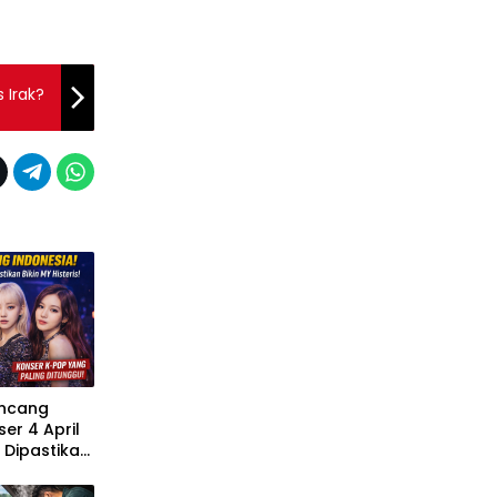
 Irak?
uncang
er 4 April
 Dipastikan
s