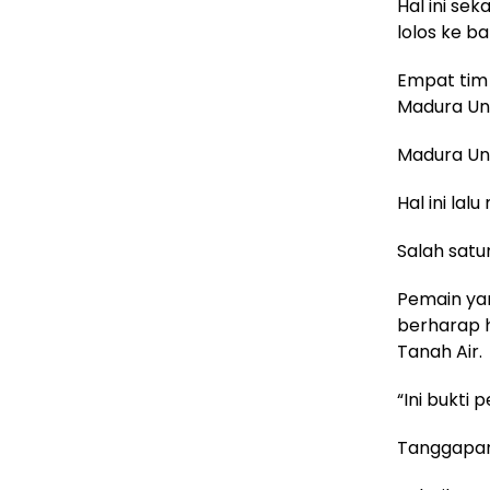
Hal ini se
lolos ke b
Empat tim 
Madura Uni
Madura Uni
Hal ini la
Salah satu
Pemain yan
berharap h
Tanah Air.
“Ini bukti
Tanggapan 