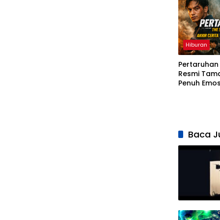
Hiburan
Pertaruhan 
Resmi Tama
Penuh Emos
Elzan dan I
Baca J