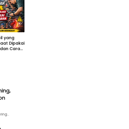
il yang
Saat Dipakai
 dan Cara
ming,
on
ring…
,