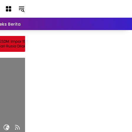
eks Berita
Lainnya
mpor 150 Juta Barel
usia Dilakukan Bertahap