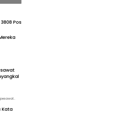
3808 Pos
 Mereka
esawat
nyangkal
 pesawat…
a Kata