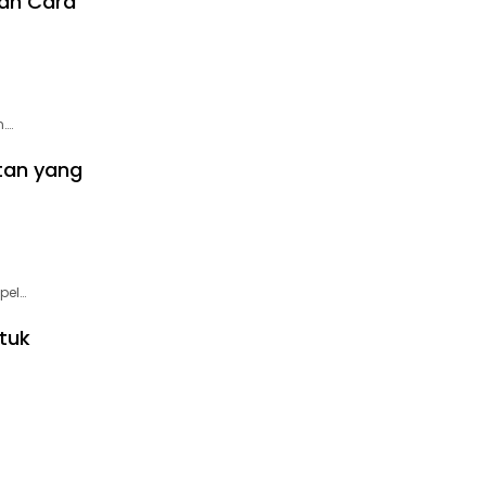
an Cara
….
tan yang
pel…
tuk