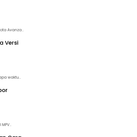
yota Avanza…
a Versi
rapa waktu…
por
l MPV…