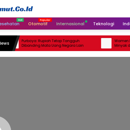
esehatan
Otomotif
Internasional
Teknologi
Ind
Purbaya: Rupiah Tetap Tangguh
Wamen ESDM: I
News
Dibanding Mata Uang Negara Lain
Minyak dari R
hingga 2026