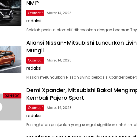
NMI?
Otomotif
Maret 14, 2023
redaksi
Setelah pecinta otomotif dihebohkan dengan bocoran To
Aliansi Nissan-Mitsubishi Luncurkan Livin
Mungil
Otomotif
Maret 14, 2023
redaksi
Nissan meluncurkan Nissan Livina berbasis Xpander bebe
Demi Xpander, Mitsubishi Bakal Mengim
03:44:00
Kembali Pajero Sport
Otomotif
Maret 14, 2023
redaksi
Peningkatan penjualan yang sangat signifikan untuk smal