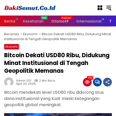
L
a
n
g
Berita
Kesehatan
Otomotif
Internasional
Tek
s
u
Beranda
Ekonomi
Bitcoin Dekati USD80 Ribu, Didukung Minat
n
Institusional di Tengah Geopolitik Memanas
g
k
Ekonomi
e
Bitcoin Dekati USD80 Ribu, Didukung
k
Minat Institusional di Tengah
o
n
Geopolitik Memanas
t
e
356
Admin 001
2 Min Baca
n
April 23, 2026
Bitcoin mendekati level USD80 ribu didorong arus
dana institusional yang kuat meski ketegangan
geopolitik global meningkat.