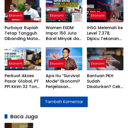
Ekonomi
Ekonomi
Ekonomi
Purbaya: Rupiah
Wamen ESDM:
IHSG Melemah ke
Tetap Tangguh
Impor 150 Juta
Level 7.378,
Dibanding Mata
Barel Minyak dari
Dipicu Tekanan
Uang Negara
Rusia Dilakukan
Rupiah dan
Lain
Bertahap hingga
Harga Minyak
2026
Ekonomi
Ekonomi
Ekonomi
Perkuat Akses
Apa Itu “Survival
Bantuan PKH
Pasar Global, PT
Mode” Ekonomi?
Sudah
PPI Kirim 32 Ton
Penjelasan
Disalurkan? Cek
Damar Batu ke
Purbaya soal
Statusnya Lewat
India
Strategi
HP Anda!
Tambah Komentar
Indonesia
Baca Juga