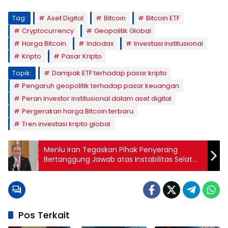
Tag:
Aset Digital
Bitcoin
Bitcoin ETF
Cryptocurrency
Geopolitik Global
Harga Bitcoin
Indodax
Investasi institusional
Kripto
Pasar Kripto
Topik:
Dampak ETF terhadap pasar kripto
Pengaruh geopolitik terhadap pasar keuangan
Peran investor institusional dalam aset digital
Pergerakan harga Bitcoin terbaru
Tren investasi kripto global
Menlu Iran Tegaskan Pihak Penyerang
Bertanggung Jawab atas Instabilitas Selat
Hormuz
Pos Terkait