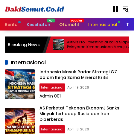
L
a
n
g
Berita
Kesehatan
Otomotif
Internasional
Tek
s
u
n
l Sepakati
Aktivis Pro-Palestina di Italia Siapkan
Breaking News
g
catan Senjata
Pelayaran Kemanusiaan Menuju Gaza
ggu
k
e
Internasional
k
o
Indonesia Masuk Radar Strategi G7
dalam Kerja Sama Mineral Kritis
n
t
Internasional
April 19, 2026
e
Admin 001
n
AS Perketat Tekanan Ekonomi, Sanksi
Minyak terhadap Rusia dan Iran
Diperkeras
Internasional
April 18, 2026