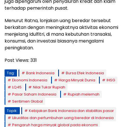
juga dipengaruhi oleh penyaluran kredit dan klaim
terhadap pemerintah pusat.
Menurut Ratna, lonjakan uang beredar tersebut
berkaitan dengan meningkatnya aktivitas ekonomi
menjelang Idulfitri, di mana kebutuhan transaksi,
konsumsi, dan investasi biasanya mengalami
peningkatan.
Post Views:
331
Tag:
Bank Indonesia
Bursa Efek Indonesia
Ekonomi Indonesia
Harga Minyak Dunia
IHSG
LQ45
Nilai Tukar Rupiah
Pasar Saham Indonesia
Rupiah melemah
Sentimen Global
Topik:
Kebijakan Bank Indonesia dan stabilitas pasar
Likuiditas dan pertumbuhan uang beredar di Indonesia
Pengaruh harga minyak global pada ekonomi