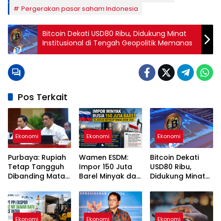
Pergerakan pasar saham Indonesia
Bitcoin Dekati USD80 Ribu, Didukung Minat
Institusional di Tengah Geopolitik Memanas
Pos Terkait
Ekonomi
Ekonomi
Ekonomi
Purbaya: Rupiah
Wamen ESDM:
Bitcoin Dekati
Tetap Tangguh
Impor 150 Juta
USD80 Ribu,
Dibanding Mata
Barel Minyak dari
Didukung Minat
Uang Negara
Rusia Dilakukan
Institusional di
Lain
Bertahap hingga
Tengah
2026
Geopolitik
Memanas
Ekonomi
Ekonomi
Ekonomi