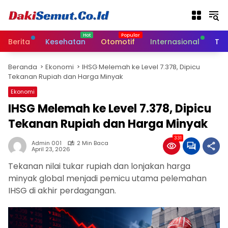
L
a
n
g
Berita
Kesehatan
Otomotif
Internasional
Tek
s
u
Beranda
Ekonomi
IHSG Melemah ke Level 7.378, Dipicu
n
Tekanan Rupiah dan Harga Minyak
g
k
Ekonomi
e
IHSG Melemah ke Level 7.378, Dipicu
k
Tekanan Rupiah dan Harga Minyak
o
n
331
t
Admin 001
2 Min Baca
April 23, 2026
e
n
Tekanan nilai tukar rupiah dan lonjakan harga
minyak global menjadi pemicu utama pelemahan
IHSG di akhir perdagangan.