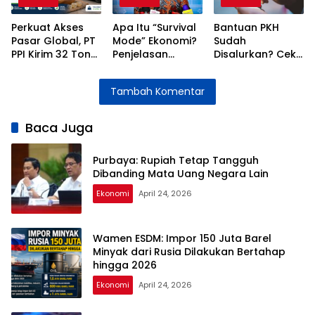
Perkuat Akses
Apa Itu “Survival
Bantuan PKH
Pasar Global, PT
Mode” Ekonomi?
Sudah
PPI Kirim 32 Ton
Penjelasan
Disalurkan? Cek
Damar Batu ke
Purbaya soal
Statusnya Lewat
India
Strategi
HP Anda!
Tambah Komentar
Indonesia
Baca Juga
Purbaya: Rupiah Tetap Tangguh
Dibanding Mata Uang Negara Lain
Ekonomi
April 24, 2026
Wamen ESDM: Impor 150 Juta Barel
Minyak dari Rusia Dilakukan Bertahap
hingga 2026
Ekonomi
April 24, 2026