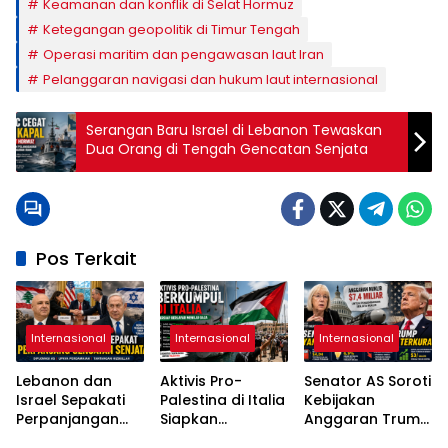
Keamanan dan konflik di Selat Hormuz
Ketegangan geopolitik di Timur Tengah
Operasi maritim dan pengawasan laut Iran
Pelanggaran navigasi dan hukum laut internasional
Serangan Baru Israel di Lebanon Tewaskan
Dua Orang di Tengah Gencatan Senjata
Pos Terkait
Internasional
Internasional
Internasional
Lebanon dan
Aktivis Pro-
Senator AS Soroti
Israel Sepakati
Palestina di Italia
Kebijakan
Perpanjangan
Siapkan
Anggaran Trump
Gencatan
Pelayaran
di Tengah