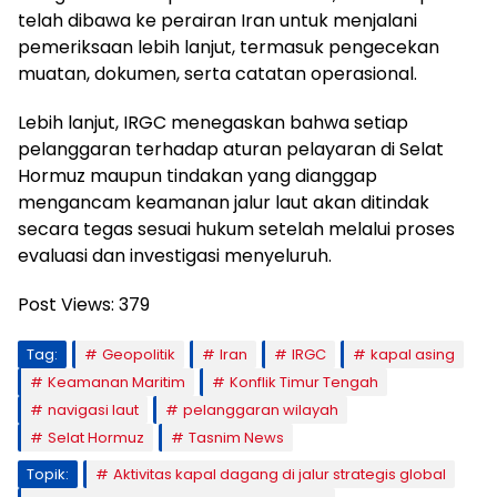
telah dibawa ke perairan Iran untuk menjalani
pemeriksaan lebih lanjut, termasuk pengecekan
muatan, dokumen, serta catatan operasional.
Lebih lanjut, IRGC menegaskan bahwa setiap
pelanggaran terhadap aturan pelayaran di Selat
Hormuz maupun tindakan yang dianggap
mengancam keamanan jalur laut akan ditindak
secara tegas sesuai hukum setelah melalui proses
evaluasi dan investigasi menyeluruh.
Post Views:
379
Tag:
Geopolitik
Iran
IRGC
kapal asing
Keamanan Maritim
Konflik Timur Tengah
navigasi laut
pelanggaran wilayah
Selat Hormuz
Tasnim News
Topik:
Aktivitas kapal dagang di jalur strategis global