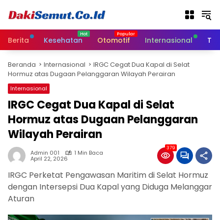
L
a
n
g
Berita
Kesehatan
Otomotif
Internasional
Tek
s
u
Beranda
Internasional
IRGC Cegat Dua Kapal di Selat
n
Hormuz atas Dugaan Pelanggaran Wilayah Perairan
g
k
Internasional
e
IRGC Cegat Dua Kapal di Selat
k
Hormuz atas Dugaan Pelanggaran
o
n
Wilayah Perairan
t
e
379
Admin 001
1 Min Baca
n
April 22, 2026
IRGC Perketat Pengawasan Maritim di Selat Hormuz
dengan Intersepsi Dua Kapal yang Diduga Melanggar
Aturan