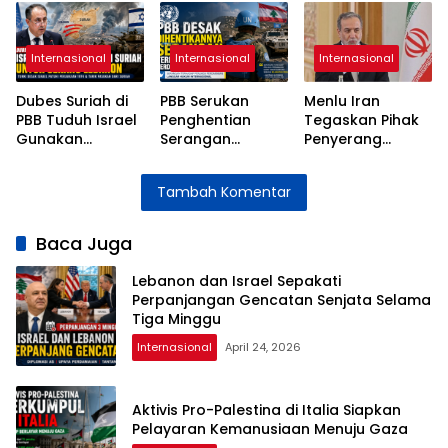
Senjata Selama
Kemanusiaan
Lonjakan Biaya
Tiga Minggu
Menuju Gaza
Hidup
Internasional
Internasional
Internasional
Dubes Suriah di
PBB Serukan
Menlu Iran
PBB Tuduh Israel
Penghentian
Tegaskan Pihak
Gunakan
Serangan
Penyerang
Wilayah Suriah
terhadap
Bertanggung
untuk Serangan
Pasukan
Jawab atas
Tambah Komentar
ke Lebanon
Perdamaian di
Instabilitas Selat
Lebanon
Hormuz
Baca Juga
Lebanon dan Israel Sepakati
Perpanjangan Gencatan Senjata Selama
Tiga Minggu
Internasional
April 24, 2026
Aktivis Pro-Palestina di Italia Siapkan
Pelayaran Kemanusiaan Menuju Gaza