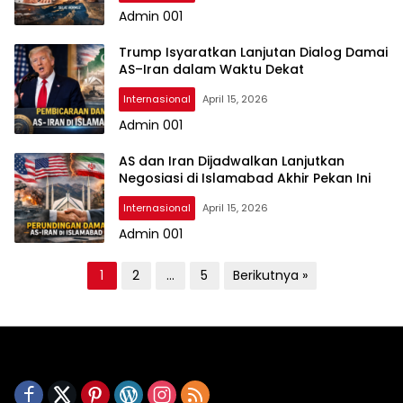
Admin 001
Trump Isyaratkan Lanjutan Dialog Damai
AS–Iran dalam Waktu Dekat
Internasional
April 15, 2026
Admin 001
AS dan Iran Dijadwalkan Lanjutkan
Negosiasi di Islamabad Akhir Pekan Ini
Internasional
April 15, 2026
Admin 001
P
1
2
…
5
Berikutnya »
a
g
i
n