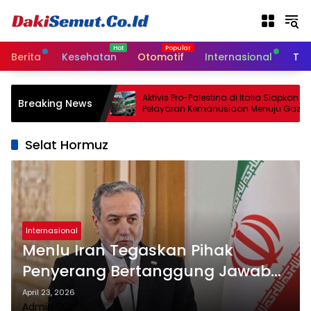
L
a
n
g
Berita
Kesehatan
Otomotif
Internasional
Tek
s
u
n
akati
Aktivis Pro-Palestina di Italia Siapkan
Breaking News
g
n Senjata
Pelayaran Kemanusiaan Menuju Gaza
k
e
Selat Hormuz
k
o
n
t
e
n
Internasional
Menlu Iran Tegaskan Pihak
Penyerang Bertanggung Jawab
atas Instabilitas Selat Hormuz
April 23, 2026
Admin 001