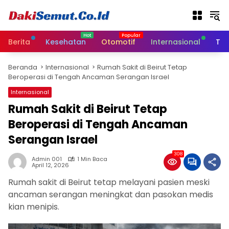
L
a
n
g
Berita
Kesehatan
Otomotif
Internasional
Tek
s
u
Beranda
Internasional
Rumah Sakit di Beirut Tetap
n
Beroperasi di Tengah Ancaman Serangan Israel
g
k
Internasional
e
Rumah Sakit di Beirut Tetap
k
Beroperasi di Tengah Ancaman
o
n
Serangan Israel
t
e
308
Admin 001
1 Min Baca
n
April 12, 2026
Rumah sakit di Beirut tetap melayani pasien meski
ancaman serangan meningkat dan pasokan medis
kian menipis.