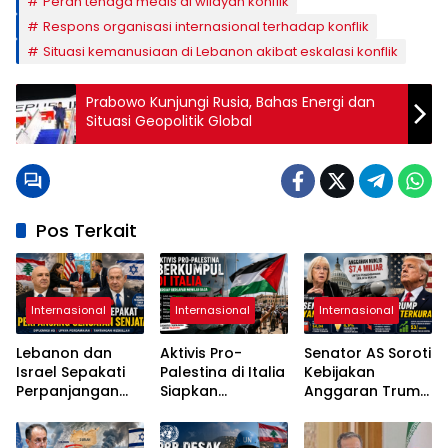
Peran tenaga medis di wilayah konflik
Respons organisasi internasional terhadap konflik
Situasi kemanusiaan di Lebanon akibat eskalasi konflik
Prabowo Kunjungi Rusia, Bahas Energi dan
Situasi Geopolitik Global
Pos Terkait
Internasional
Internasional
Internasional
Lebanon dan
Aktivis Pro-
Senator AS Soroti
Israel Sepakati
Palestina di Italia
Kebijakan
Perpanjangan
Siapkan
Anggaran Trump
Gencatan
Pelayaran
di Tengah
Senjata Selama
Kemanusiaan
Lonjakan Biaya
Tiga Minggu
Menuju Gaza
Hidup