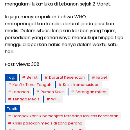
mengalami luka-luka di Lebanon sejak 2 Maret.
Ia juga menyampaikan bahwa WHO
memperingatkan kondisi darurat pada pasokan
medis. Dalam situasi lonjakan korban yang tajam,
persediaan yang seharusnya mencukupi hingga tiga
minggu dilaporkan habis hanya dalam waktu satu
hari.
Post Views:
308
Tag:
Beirut
Darurat Kesehatan
Israel
Konflik Timur Tengah
Krisis kemanusiaan
Lebanon
Rumah Sakit
Serangan militer
Tenaga Medis
WHO
Topik:
Dampak konflik bersenjata terhadap fasilitas kesehatan
Krisis pasokan medis di zona perang