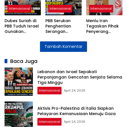
Internasional
Internasional
Internasional
Dubes Suriah di
PBB Serukan
Menlu Iran
PBB Tuduh Israel
Penghentian
Tegaskan Pihak
Gunakan
Serangan
Penyerang
Wilayah Suriah
terhadap
Bertanggung
untuk Serangan
Pasukan
Jawab atas
Tambah Komentar
ke Lebanon
Perdamaian di
Instabilitas Selat
Lebanon
Hormuz
Baca Juga
Lebanon dan Israel Sepakati
Perpanjangan Gencatan Senjata Selama
Tiga Minggu
Internasional
April 24, 2026
Aktivis Pro-Palestina di Italia Siapkan
Pelayaran Kemanusiaan Menuju Gaza
Internasional
April 24, 2026